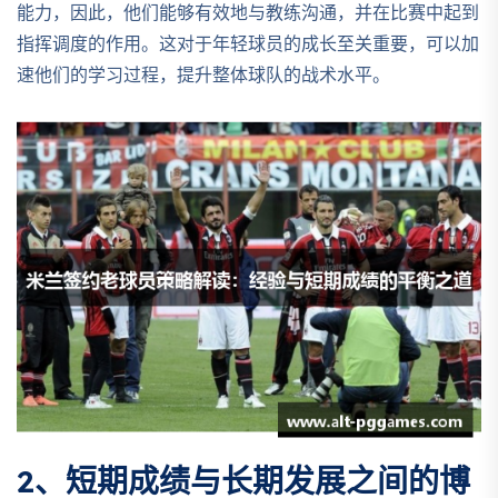
能力，因此，他们能够有效地与教练沟通，并在比赛中起到
指挥调度的作用。这对于年轻球员的成长至关重要，可以加
速他们的学习过程，提升整体球队的战术水平。
2、短期成绩与长期发展之间的博