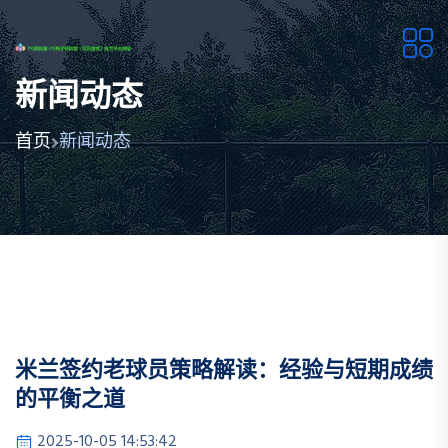
新闻动态
首页
新闻动态
米兰签约老球员策略解读：经验与短期成绩
的平衡之道
2025-10-05 14:53:42