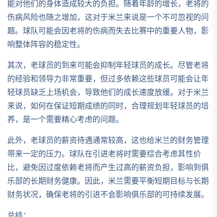
能对他们的身体造成较大的负担。随着年龄的增长，老将的
伤病风险也随之增加，这对于米兰来说是一个不可忽视的问
题。球队可能会因老将的伤病而失去比赛中的重要人物，影
响整体阵容的稳定性。
其次，老球员的到来可能会抑制年轻球员的成长。尽管老将
的经验和领导力非常重要，但过多依赖这些球员可能会让年
轻球员缺乏上场机会，导致他们的成长速度放缓。对于米兰
来说，如何在保证短期成绩的同时，合理规划年轻球员的培
养，是一个需要精心考虑的问题。
此外，老球员的薪资待遇通常较高，这也给米兰的财务管理
带来一定的压力。球队在引进老将时需要综合考虑其性价
比，避免因过度依赖老将而产生过高的薪资负担，影响到俱
乐部的长期财务健康。因此，米兰需要平衡短期目标与长期
财务状况，确保老将的引进不会影响俱乐部的可持续发展。
总结：