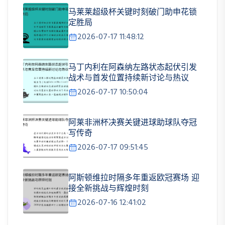
马莱莱超级杯关键时刻破门助申花锁
定胜局
2026-07-17 11:48:12
马丁内利在阿森纳左路状态起伏引发
战术与首发位置持续新讨论与热议
2026-07-17 10:50:04
阿莱非洲杯决赛关键进球助球队夺冠
写传奇
2026-07-17 09:51:45
阿斯顿维拉时隔多年重返欧冠赛场 迎
接全新挑战与辉煌时刻
2026-07-16 12:41:02