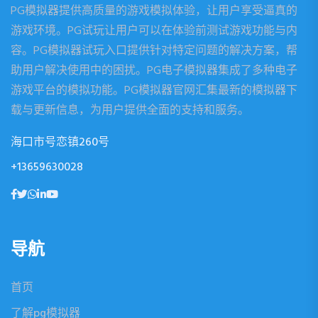
PG模拟器提供高质量的游戏模拟体验，让用户享受逼真的
游戏环境。PG试玩让用户可以在体验前测试游戏功能与内
容。PG模拟器试玩入口提供针对特定问题的解决方案，帮
助用户解决使用中的困扰。PG电子模拟器集成了多种电子
游戏平台的模拟功能。PG模拟器官网汇集最新的模拟器下
载与更新信息，为用户提供全面的支持和服务。
海口市号恋镇260号
+13659630028
导航
首页
了解pg模拟器