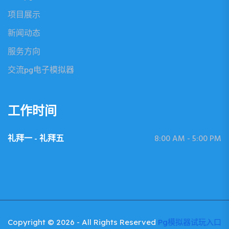
项目展示
新闻动态
服务方向
交流pg电子模拟器
工作时间
礼拜一 - 礼拜五
8:00 AM - 5:00 PM
Copyright © 2026 - All Rights Reserved
Pg模拟器试玩入口