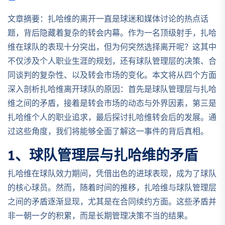
文章摘要：扎哈维的离开一直是球迷和媒体讨论的热点话
题，背后隐藏着复杂的转会内幕。作为一名顶级射手，扎哈
维在球队的表现十分突出，但为何突然选择离开呢？这其中
不仅涉及个人职业生涯的规划，还有球队管理层的决策、合
同谈判的复杂性、以及转会市场的变化。本文将从四个方面
深入剖析扎哈维离开球队的原因：首先是球队管理层与扎哈
维之间的矛盾，接着是转会市场的动态与外界因素，第三是
扎哈维个人的职业追求，最后探讨扎哈维转会后的发展。通
过这些角度，我们将能够全面了解这一事件的背后真相。
1、球队管理层与扎哈维的矛盾
扎哈维在球队效力期间，凭借出色的进球表现，成为了球队
的核心球员。然而，随着时间的推移，扎哈维与球队管理层
之间的矛盾逐渐显现，尤其是在合同续约方面。这些矛盾并
非一朝一夕的积累，而是长期管理决策不当的结果。