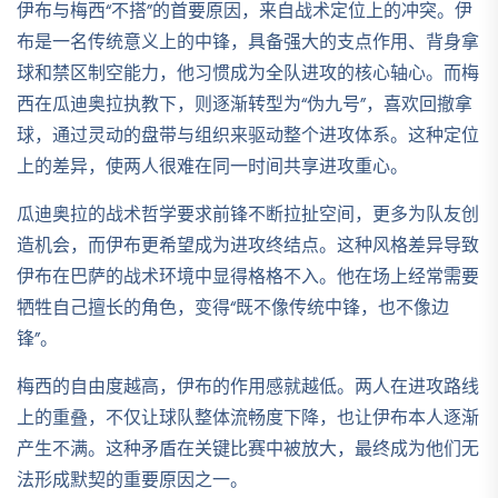
伊布与梅西“不搭”的首要原因，来自战术定位上的冲突。伊
布是一名传统意义上的中锋，具备强大的支点作用、背身拿
球和禁区制空能力，他习惯成为全队进攻的核心轴心。而梅
西在瓜迪奥拉执教下，则逐渐转型为“伪九号”，喜欢回撤拿
球，通过灵动的盘带与组织来驱动整个进攻体系。这种定位
上的差异，使两人很难在同一时间共享进攻重心。
瓜迪奥拉的战术哲学要求前锋不断拉扯空间，更多为队友创
造机会，而伊布更希望成为进攻终结点。这种风格差异导致
伊布在巴萨的战术环境中显得格格不入。他在场上经常需要
牺牲自己擅长的角色，变得“既不像传统中锋，也不像边
锋”。
梅西的自由度越高，伊布的作用感就越低。两人在进攻路线
上的重叠，不仅让球队整体流畅度下降，也让伊布本人逐渐
产生不满。这种矛盾在关键比赛中被放大，最终成为他们无
法形成默契的重要原因之一。