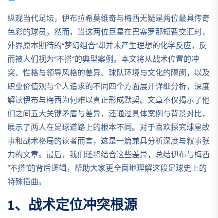
纵观当代足坛，伊布拉希莫维奇与梅西无疑是两位最具传奇
色彩的球员。然而，当这两位巨星在巴塞罗那短暂交汇时，
外界原本期待的“梦幻组合”却并未产生理想的化学反应，反
而被人们视为“不搭”的典型案例。本文将从战术位置的冲
突、性格与领导风格的差异、球队环境与文化的隔阂，以及
职业价值观与个人追求的不同四个方面展开详细分析，深度
解读伊布与梅西为何难以真正形成默契。文章不仅揭示了他
们之间五大关键矛盾与差异，还通过具体案例与背景对比，
展示了两人在足球道路上的根本不同。对于喜欢探究球星故
事和战术格局的读者而言，这是一篇兼具分析深度与叙事张
力的文章。最后，我们还将结合这些差异，总结伊布与梅西
“不搭”的背后逻辑，帮助大家更全面地理解这段足球史上的
特殊插曲。
1、战术定位冲突根源