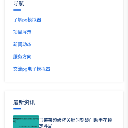
导航
了解pg模拟器
项目展示
新闻动态
服务方向
交流pg电子模拟器
最新资讯
马莱莱超级杯关键时刻破门助申花锁
定胜局