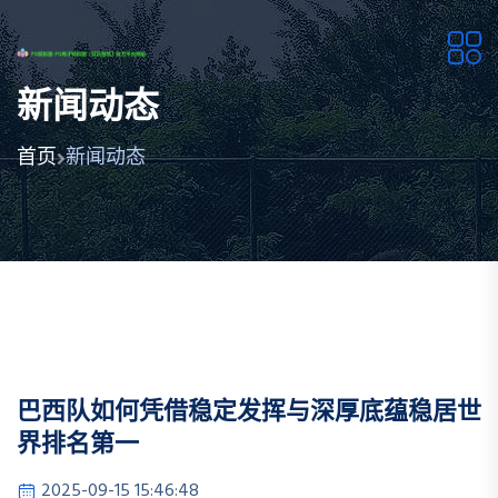
新闻动态
首页
新闻动态
巴西队如何凭借稳定发挥与深厚底蕴稳居世
界排名第一
2025-09-15 15:46:48