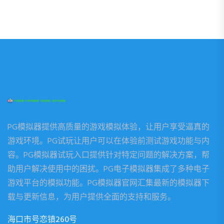
PG模拟器提供高质量的游戏模拟体验，让用户享受逼真的
游戏环境。PG试玩让用户可以在体验前测试游戏功能与内
容。PG模拟器试玩入口提供针对特定问题的解决方案，帮
助用户解决使用中的困扰。PG电子模拟器集成了多种电子
游戏平台的模拟功能。PG模拟器官网汇集最新的模拟器下
载与更新信息，为用户提供全面的支持和服务。
海口市号恋镇260号