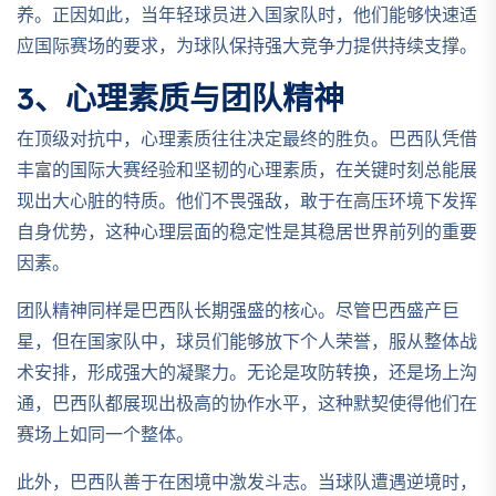
养。正因如此，当年轻球员进入国家队时，他们能够快速适
应国际赛场的要求，为球队保持强大竞争力提供持续支撑。
3、心理素质与团队精神
在顶级对抗中，心理素质往往决定最终的胜负。巴西队凭借
丰富的国际大赛经验和坚韧的心理素质，在关键时刻总能展
现出大心脏的特质。他们不畏强敌，敢于在高压环境下发挥
自身优势，这种心理层面的稳定性是其稳居世界前列的重要
因素。
团队精神同样是巴西队长期强盛的核心。尽管巴西盛产巨
星，但在国家队中，球员们能够放下个人荣誉，服从整体战
术安排，形成强大的凝聚力。无论是攻防转换，还是场上沟
通，巴西队都展现出极高的协作水平，这种默契使得他们在
赛场上如同一个整体。
此外，巴西队善于在困境中激发斗志。当球队遭遇逆境时，