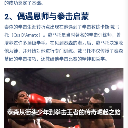
的成功奠定了基础。
2、偶遇恩师与拳击启蒙
泰森的拳击生涯转折点出现在他遇到了拳击教练卡斯·戴马
托（Cus D'Amato）。戴马托是当时著名的拳击训练师，曾
培养过许多顶级拳手。在见到泰森的潜力后，戴马托决定收
他为徒，并开始对他进行专门训练。戴马托不仅传授了泰森
基础的拳击技巧，还教给他拳击比赛的精神和哲学。