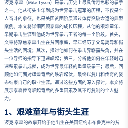
迈克·泰森（Mike Tyson）是拳击历史上最具传奇色彩的拳手
之一。他从街头少年到成为世界拳击冠军的历程，不仅是个
人奋斗的象征，也是美国贫困阶层通过体育突破命运的典型
案例。本文将详细回顾泰森的成长历程，从他的艰难童年、
早期拳击生涯到他成为世界拳击王者的每一个阶段。首先，
文章将聚焦泰森出生在贫困家庭，早年经历了父母离异和街
头生活的困境；其次，探讨他如何在拳击界崭露头角，并在
一位导师的指导下迅速崛起；第三，分析他如何在年轻时迅
速积累拳击成就，成为世界最年轻的重量级拳王；最后，回
顾他如何面对辉煌背后的跌宕起伏，最终以复出和传奇的姿
态结束自己的职业生涯。通过这些方面的深入探讨，本文将
展示泰森传奇崛起背后的多重因素及其不可复制的个人魅
力。
1、艰难童年与街头生涯
迈克·泰森的故事开始于他出生在美国纽约市布鲁克林的贫