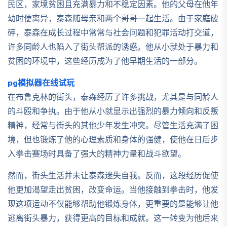
民区，家境贫困且充满暴力和不稳定因素。他的父母在他年
幼时便离异，泰森随母亲和两个哥哥一起生活。由于家庭破
碎，泰森在成长过程中常常与社会问题和犯罪活动打交道，
许多同龄人也陷入了街头帮派的诱惑。他从小就处于暴力和
贫困的环境中，这些经历成为了他早期生活的一部分。
pg模拟器在线试玩
在布鲁克林的街头，泰森经历了许多挑战，尤其是与同龄人
的斗殴和争执。由于他从小就显示出强烈的暴力倾向和反叛
精神，经常与街头的其他少年发生冲突。尽管生活充满了困
境，但也锻炼了他的心理素质和身体的强健，使他在日后步
入拳击赛场时具备了强大的精神力量和战斗欲望。
然而，街头生活并未让泰森迷失自我。反而，这段经历促使
他更加渴望走出贫困，改变命运。当他接触到拳击时，他发
现这项运动不仅能够帮助他锻炼身体，更重要的是能够让他
逃离街头暴力，获得更高的目标和成就。这一转变为他后来