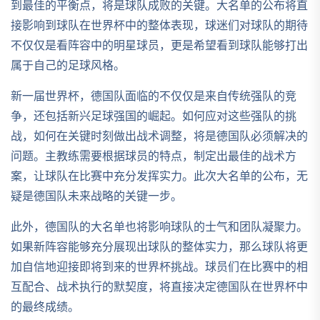
到最佳的平衡点，将是球队成败的关键。大名单的公布将直
接影响到球队在世界杯中的整体表现，球迷们对球队的期待
不仅仅是看阵容中的明星球员，更是希望看到球队能够打出
属于自己的足球风格。
新一届世界杯，德国队面临的不仅仅是来自传统强队的竞
争，还包括新兴足球强国的崛起。如何应对这些强队的挑
战，如何在关键时刻做出战术调整，将是德国队必须解决的
问题。主教练需要根据球员的特点，制定出最佳的战术方
案，让球队在比赛中充分发挥实力。此次大名单的公布，无
疑是德国队未来战略的关键一步。
此外，德国队的大名单也将影响球队的士气和团队凝聚力。
如果新阵容能够充分展现出球队的整体实力，那么球队将更
加自信地迎接即将到来的世界杯挑战。球员们在比赛中的相
互配合、战术执行的默契度，将直接决定德国队在世界杯中
的最终成绩。