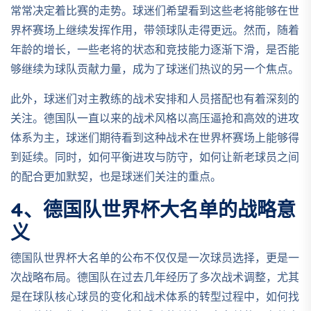
常常决定着比赛的走势。球迷们希望看到这些老将能够在世
界杯赛场上继续发挥作用，带领球队走得更远。然而，随着
年龄的增长，一些老将的状态和竞技能力逐渐下滑，是否能
够继续为球队贡献力量，成为了球迷们热议的另一个焦点。
此外，球迷们对主教练的战术安排和人员搭配也有着深刻的
关注。德国队一直以来的战术风格以高压逼抢和高效的进攻
体系为主，球迷们期待看到这种战术在世界杯赛场上能够得
到延续。同时，如何平衡进攻与防守，如何让新老球员之间
的配合更加默契，也是球迷们关注的重点。
4、德国队世界杯大名单的战略意
义
德国队世界杯大名单的公布不仅仅是一次球员选择，更是一
次战略布局。德国队在过去几年经历了多次战术调整，尤其
是在球队核心球员的变化和战术体系的转型过程中，如何找