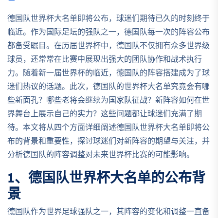
德国队世界杯大名单即将公布，球迷们期待已久的时刻终于
临近。作为国际足坛的强队之一，德国队每一次的阵容公布
都备受瞩目。在历届世界杯中，德国队不仅拥有众多世界级
球员，还常常在比赛中展现出强大的团队协作和战术执行
力。随着新一届世界杯的临近，德国队的阵容搭建成为了球
迷们热议的话题。此次，德国队的世界杯大名单究竟会有哪
些新面孔？哪些老将会继续为国家队征战？新阵容如何在世
界舞台上展示自己的实力？这些问题都让球迷们充满了期
待。本文将从四个方面详细阐述德国队世界杯大名单即将公
布的背景和重要性，探讨球迷们对新阵容的期望与关注，并
分析德国队的阵容调整对未来世界杯比赛的可能影响。
1、德国队世界杯大名单的公布背
景
德国队作为世界足球强队之一，其阵容的变化和调整一直备