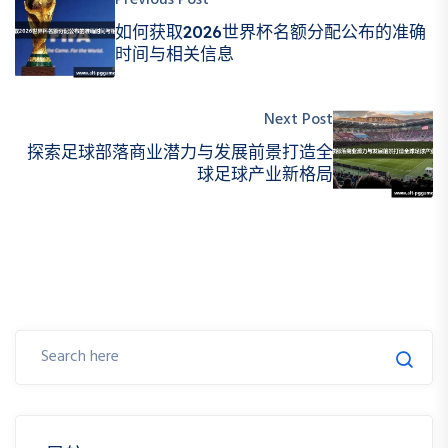
Previous Post
如何获取2026世界杯名额分配公布的准确
时间与相关信息
Next Post
探索足球部落商业潜力与发展前景打造全
球足球产业新格局